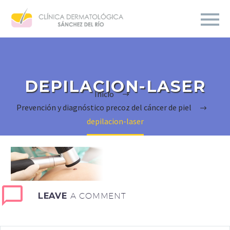
DEPILACION-LASER
Inicio
Prevención y diagnóstico precoz del cáncer de piel
depilacion-laser
LEAVE
A COMMENT