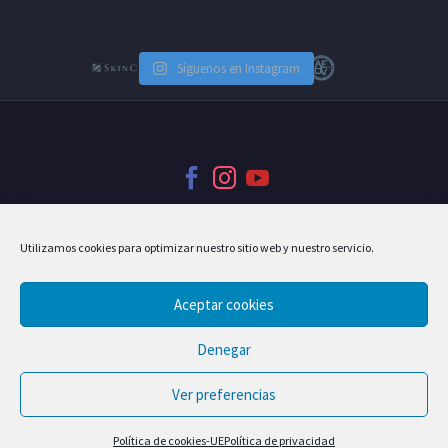
Síguenos en Instagram
Utilizamos cookies para optimizar nuestro sitio web y nuestro servicio.
Inicio
Aviso legal
Política de privacidad
Política de cookies-UE
Aceptar cookies
Denegar
2017 © Copyright Clínica Sánchez del Río
Ver preferencias
Hosting Web Cloudin
Política de cookies-UE
Política de privacidad